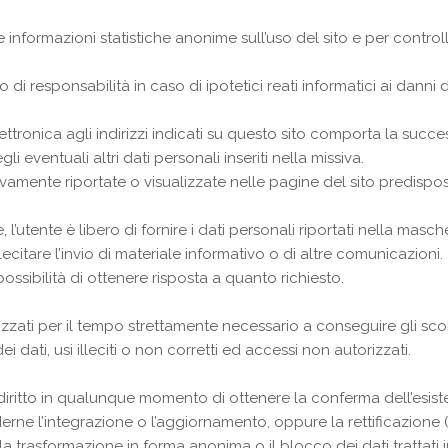
are informazioni statistiche anonime sull’uso del sito e per cont
 di responsabilità in caso di ipotetici reati informatici ai danni d
lettronica agli indirizzi indicati su questo sito comporta la succe
 eventuali altri dati personali inseriti nella missiva.
amente riportate o visualizzate nelle pagine del sito predisposte
 l’utente è libero di fornire i dati personali riportati nella masc
ecitare l’invio di materiale informativo o di altre comunicazioni.
sibilità di ottenere risposta a quanto richiesto.
izzati per il tempo strettamente necessario a conseguire gli scop
 dati, usi illeciti o non corretti ed accessi non autorizzati.
 il diritto in qualunque momento di ottenere la conferma dell’es
derne l’integrazione o l’aggiornamento, oppure la rettificazione (
e, la trasformazione in forma anonima o il blocco dei dati trattati