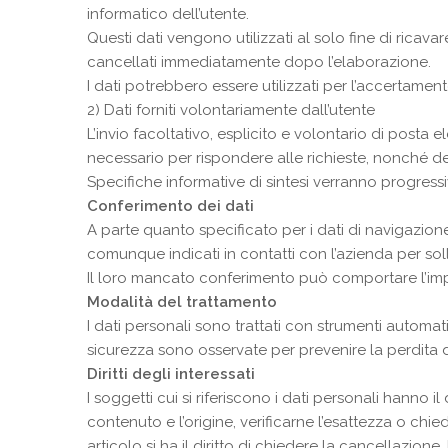
informatico dell’utente.
Questi dati vengono utilizzati al solo fine di ricav
cancellati immediatamente dopo l’elaborazione.
I dati potrebbero essere utilizzati per l’accertamento
2) Dati forniti volontariamente dall’utente
L’invio facoltativo, esplicito e volontario di posta e
necessario per rispondere alle richieste, nonché degli
Specifiche informative di sintesi verranno progressiv
Conferimento dei dati
A parte quanto specificato per i dati di navigazione,
comunque indicati in contatti con l’azienda per soll
Il loro mancato conferimento può comportare l’impos
Modalità del trattamento
I dati personali sono trattati con strumenti automat
sicurezza sono osservate per prevenire la perdita dei
Diritti degli interessati
I soggetti cui si riferiscono i dati personali hanno
contenuto e l’origine, verificarne l’esattezza o chie
articolo si ha il diritto di chiedere la cancellazion