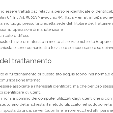
essere trattati dati relativi a persone identificate o identificabi
ini 63, Int. A4, 56023 Navacchio (PI), Italia – email:
info@aracne
o hanno luogo presso la predetta sede del Titolare del Trattame
asionali operazioni di manutenzione.
nicato o diffuso.
chieste di invio di materiale in merito al servizio richiesto (oppur
 richiesta e sono comunicati a terzi solo se necessario e se coinv
tà del trattamento
oste al funzionamento di questo sito acquisiscono, nel normale e
 comunicazione Internet.
essere associate a interessati identificati, ma che per loro ste
 identificare gli utenti.
 o i nomi a dominio dei computer utilizzati dagli utenti che si conn
este, l’orario della richiesta, il metodo utilizzato nel sottoporre l
 risposta data dal server (buon fine, errore, ecc.) ed altri parame