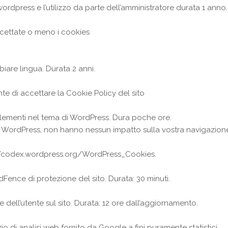
ordpress e l’utilizzo da parte dell’amministratore durata 1 anno.
cettate o meno i cookies
iare lingua. Durata 2 anni.
nte di accettare la Cookie Policy del sito
elementi nel tema di WordPress. Dura poche ore.
 WordPress, non hanno nessun impatto sulla vostra navigazion
//codex.wordpress.org/WordPress_Cookies
.
Fence di protezione del sito. Durata: 30 minuti.
e dell’utente sul sito. Durata: 12 ore dall’aggiornamento.
io di analisi web fornito da Google a fini puramente statistici.