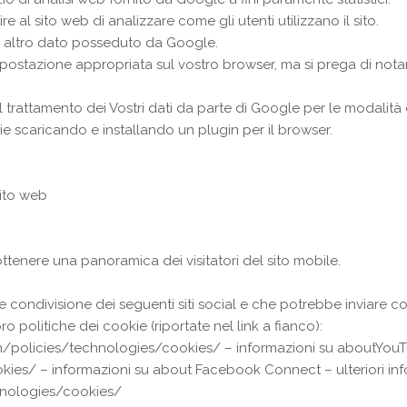
e al sito web di analizzare come gli utenti utilizzano il sito.
un altro dato posseduto da Google.
impostazione appropriata sul vostro browser, ma si prega di nota
 trattamento dei Vostri dati da parte di Google per le modalità ed
e scaricando e installando un plugin per il browser.
sito web
tenere una panoramica dei visitatori del sito mobile.
 e condivisione dei seguenti siti social e che potrebbe inviare coo
o politiche dei cookie (riportate nel link a fianco):
/policies/technologies/cookies/
–
informazioni su aboutYouT
kies/
– informazioni su about Facebook Connect –
ulteriori i
nologies/cookies/