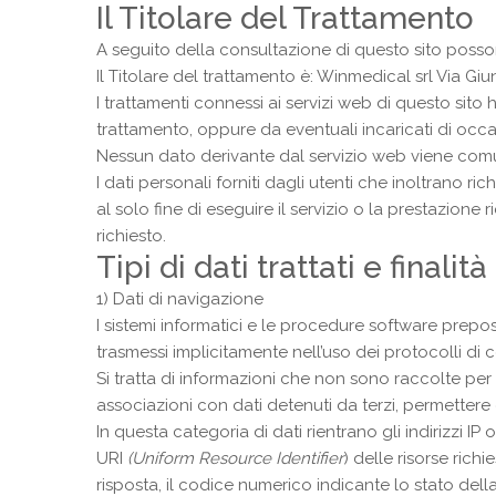
Il Titolare del Trattamento
A seguito della consultazione di questo sito possono 
Il Titolare del trattamento è: Winmedical srl Via Giunt
I trattamenti connessi ai servizi web di questo sit
trattamento, oppure da eventuali incaricati di occ
Nessun dato derivante dal servizio web viene comu
I dati personali forniti dagli utenti che inoltrano ri
al solo fine di eseguire il servizio o la prestazione
richiesto.
Tipi di dati trattati e finali
1) Dati di navigazione
I sistemi informatici e le procedure software prep
trasmessi implicitamente nell’uso dei protocolli di
Si tratta di informazioni che non sono raccolte per 
associazioni con dati detenuti da terzi, permettere di
In questa categoria di dati rientrano gli indirizzi IP
URI
(Uniform Resource Identifier
) delle risorse richi
risposta, il codice numerico indicante lo stato della