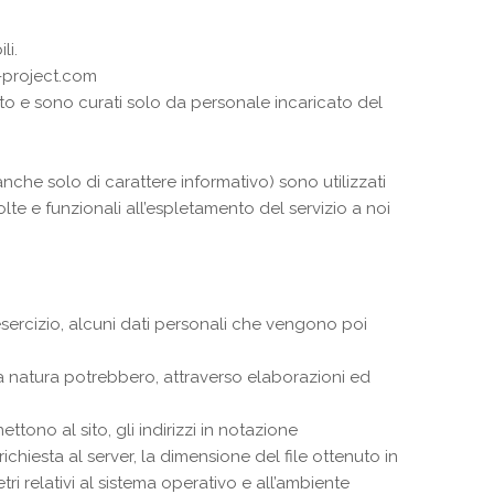
li.
-project.com
nto e sono curati solo da personale incaricato del
e anche solo di carattere informativo) sono utilizzati
olte e funzionali all’espletamento del servizio a noi
sercizio, alcuni dati personali che vengono poi
ssa natura potrebbero, attraverso elaborazioni ed
ettono al sito, gli indirizzi in notazione
a richiesta al server, la dimensione del file ottenuto in
tri relativi al sistema operativo e all’ambiente