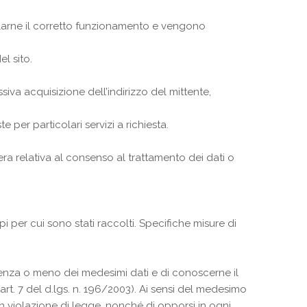
rollarne il corretto funzionamento e vengono
el sito.
ssiva acquisizione dell’indirizzo del mittente,
 per particolari servizi a richiesta.
hera relativa al consenso al trattamento dei dati o
i per cui sono stati raccolti. Specifiche misure di
istenza o meno dei medesimi dati e di conoscerne il
art. 7 del d.lgs. n. 196/2003). Ai sensi del medesimo
 in violazione di legge, nonché di opporsi in ogni