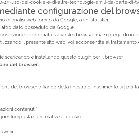
0519-uso-dei-cookie-e-di-altre-tecnologie-simili-da-parte-di-tw
 mediante configurazione del brows
 di analisi web fornito da Google, a fini statistici.
un altro dato posseduto da Google.
’impostazione appropriata sul vostro browser, ma si prega di nota
 Utilizzando il presente sito web, voi acconsentite al trattamento
ie scaricando e installando
questo plugin
per il browser.
ione del browser:
enti del browser a fianco della finestra di inserimento url per 
tazioni contenuti“
guenti impostazioni relative ai cookie:
browser